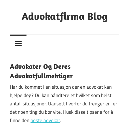
Skip
to
Advokatfirma Blog
content
Din
Guide
Til
Å
Finne
Advokater Og Deres
En
Advokatfullmektiger
Advokat
Har du kommet i en situasjon der en advokat kan
hjelpe deg? Du kan håndtere et hvilket som helst
antall situasjoner. Uansett hvorfor du trenger en, er
det noen ting du bør vite. Husk disse tipsene for å
finne den
beste advokat
.