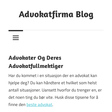
Skip
to
Advokatfirma Blog
content
Din
Guide
Til
Å
Finne
Advokater Og Deres
En
Advokatfullmektiger
Advokat
Har du kommet i en situasjon der en advokat kan
hjelpe deg? Du kan håndtere et hvilket som helst
antall situasjoner. Uansett hvorfor du trenger en, er
det noen ting du bør vite. Husk disse tipsene for å
finne den
beste advokat
.