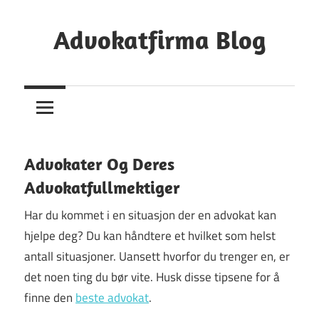
Skip
to
Advokatfirma Blog
content
Din
Guide
Til
Å
Finne
Advokater Og Deres
En
Advokatfullmektiger
Advokat
Har du kommet i en situasjon der en advokat kan
hjelpe deg? Du kan håndtere et hvilket som helst
antall situasjoner. Uansett hvorfor du trenger en, er
det noen ting du bør vite. Husk disse tipsene for å
finne den
beste advokat
.