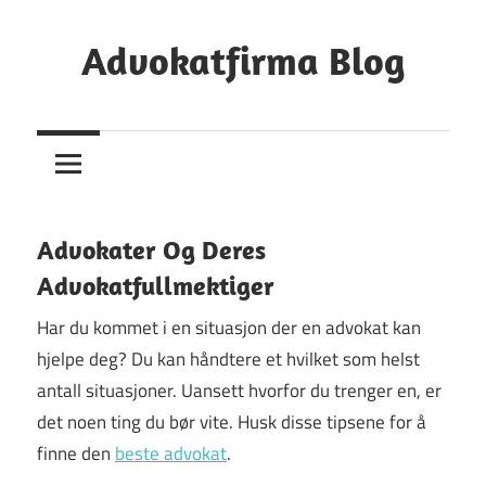
Skip
to
Advokatfirma Blog
content
Din
Guide
Til
Å
Finne
Advokater Og Deres
En
Advokatfullmektiger
Advokat
Har du kommet i en situasjon der en advokat kan
hjelpe deg? Du kan håndtere et hvilket som helst
antall situasjoner. Uansett hvorfor du trenger en, er
det noen ting du bør vite. Husk disse tipsene for å
finne den
beste advokat
.