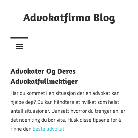
Skip
to
Advokatfirma Blog
content
Din
Guide
Til
Å
Finne
Advokater Og Deres
En
Advokatfullmektiger
Advokat
Har du kommet i en situasjon der en advokat kan
hjelpe deg? Du kan håndtere et hvilket som helst
antall situasjoner. Uansett hvorfor du trenger en, er
det noen ting du bør vite. Husk disse tipsene for å
finne den
beste advokat
.