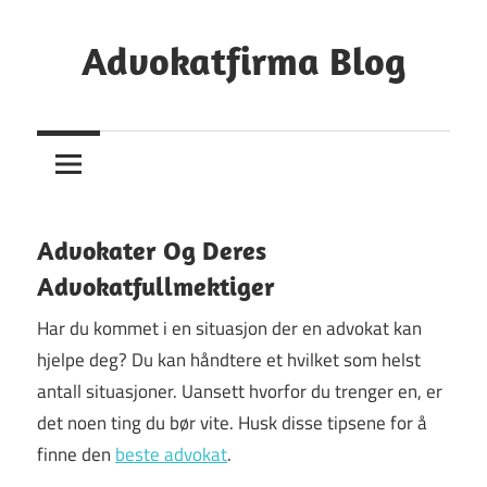
Skip
to
Advokatfirma Blog
content
Din
Guide
Til
Å
Finne
Advokater Og Deres
En
Advokatfullmektiger
Advokat
Har du kommet i en situasjon der en advokat kan
hjelpe deg? Du kan håndtere et hvilket som helst
antall situasjoner. Uansett hvorfor du trenger en, er
det noen ting du bør vite. Husk disse tipsene for å
finne den
beste advokat
.