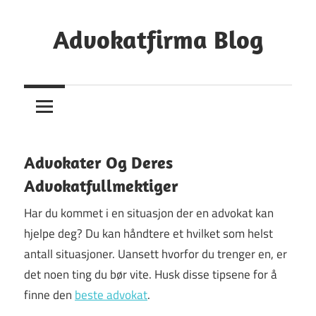
Skip
to
Advokatfirma Blog
content
Din
Guide
Til
Å
Finne
Advokater Og Deres
En
Advokatfullmektiger
Advokat
Har du kommet i en situasjon der en advokat kan
hjelpe deg? Du kan håndtere et hvilket som helst
antall situasjoner. Uansett hvorfor du trenger en, er
det noen ting du bør vite. Husk disse tipsene for å
finne den
beste advokat
.